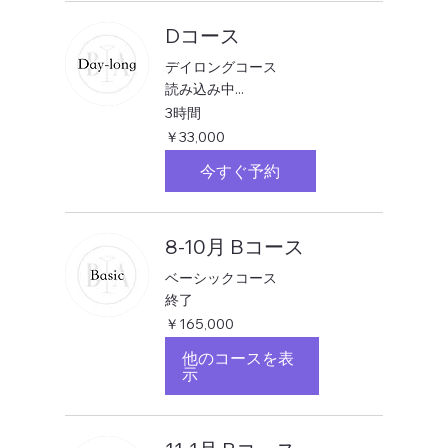
Dコース
デイロングコース
読み込み中...
3時間
33,000
￥33,000
円
今すぐ予約
8-10月 Bコース
ベーシックコース
終了
165,000
￥165,000
円
他のコースを表
示